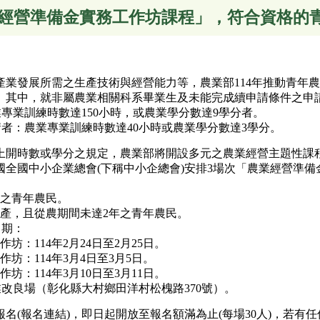
經營準備金實務工作坊課程」，符合資格的
產業發展所需之生產技術與經營能力等，農業部114年推動青年農
。其中，就非屬農業相關科系畢業生及未能完成續申請條件之申
專業訓練時數達150小時，或農業學分數達9學分者。
請者：農業專業訓練時數達40小時或農業學分數達3學分。
上開時數或學分之規定，農業部將開設多元之農業經營主題性課
全國中小企業總會(下稱中小企總會)安排3場次「農業經營準備
之青年農民。
，且從農期間未達2年之青年農民。
日期：
：114年2月24日至2月25日。
：114年3月4日至3月5日。
：114年3月10日至3月11日。
改良場（彰化縣大村鄉田洋村松槐路370號）。
名(報名連結)，即日起開放至報名額滿為止(每場30人)，若