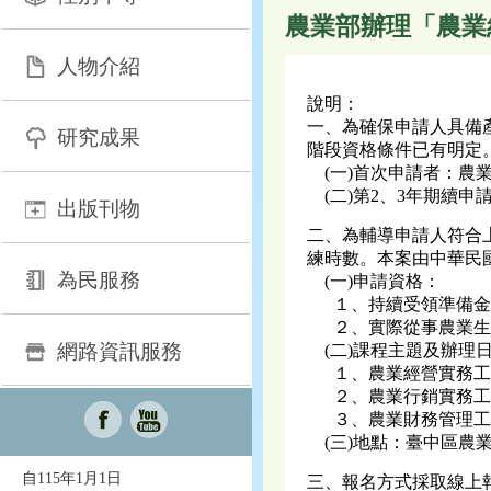
農業部辦理「農業
人物介紹
說明：
一、為確保申請人具備
研究成果
階段資格條件已有明定
(一)首次申請者：農業
(二)第2、3年期續申
出版刊物
二、為輔導申請人符合
練時數。本案由中華民國
為民服務
(一)申請資格：
１、持續受領準備金
２、實際從事農業生產
網路資訊服務
(二)課程主題及辦理
１、農業經營實務工作坊
２、農業行銷實務工作坊
３、農業財務管理工作坊
(三)地點：臺中區農業
自115年1月1日
三、報名方式採取線上報