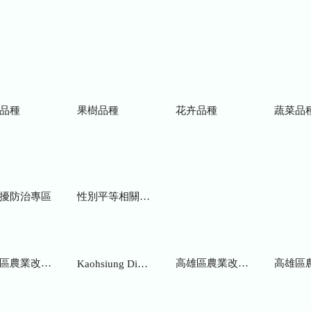
品種
果樹品種
花卉品種
蔬菜品
擾防治專區
性別平等相關網站
業改良場研究彙報
高雄區農業改良場年報
高雄區
Kaohsiung District Agricultural Research and Extension Station