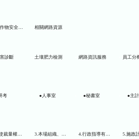
物安全用藥資訊
相關網路資源
害診斷
土壤肥力檢測
網路資訊服務
員工分
研考
●人事室
●秘書室
●主計
而訂頒之解釋性規定及裁量基準
3.本場組織、職掌及聯絡資訊
4.行政指導有關文書
5.施政計畫、業務