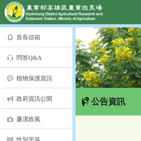
網頁置頂
:::
跳
到
首長信箱
主
要
內
問答Q&A
容
區
塊
植物保護資訊
政府資訊公開
:::
公告資訊
廉潔政風
性別平等