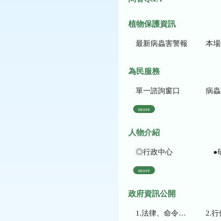
植物保護資訊
最新病蟲害警報
本場作
為民服務
單一諮詢窗口
病蟲
more
人物介紹
◎行政中心
●
more
政府資訊公開
1.法律、命令、法規命令
2.行使裁量權