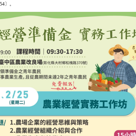
454〕。