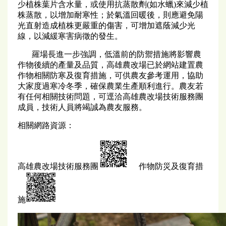
少植株葉片含水量，或使用抗蒸散劑(如水蠟)來減少植
株蒸散，以增加耐寒性；於氣溫回暖後，則應避免陽
光直射造成植株更嚴重的傷害，可增加遮蔭減少光
線，以減緩寒害病徵的發生。
羅場長進一步強調，低溫前的防禦措施將影響農
作物後續的產量及品質，高雄農改場已於網站建置農
作物相關防寒及復育措施，可供農友參考運用，協助
大家度過寒冷冬季，確保農業生產順利進行。農友若
有任何相關技術問題，可逕洽高雄農改場技術服務團
成員，技術人員將竭誠為農友服務。
相關網路資源：
高雄農改場技術服務團
作物防災及復育措
施