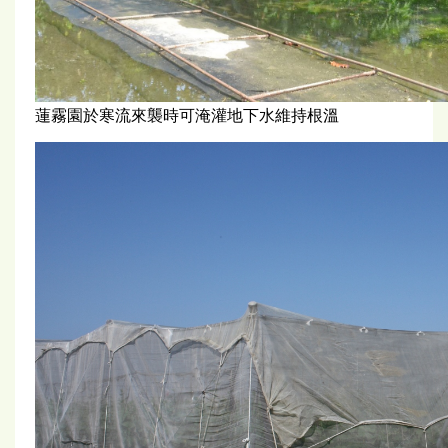
蓮霧園於寒流來襲時可淹灌地下水維持根溫