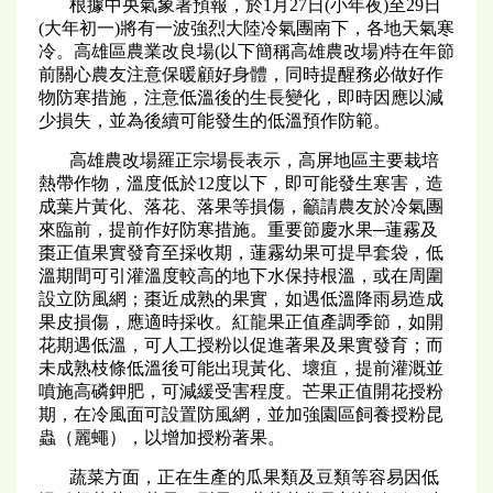
根據中央氣象署預報，於1月27日(小年夜)至29日
(大年初一)將有一波強烈大陸冷氣團南下，各地天氣寒
冷。高雄區農業改良場(以下簡稱高雄農改場)特在年節
前關心農友注意保暖顧好身體，同時提醒務必做好作
物防寒措施，注意低溫後的生長變化，即時因應以減
少損失，並為後續可能發生的低溫預作防範。
高雄農改場羅正宗場長表示，高屏地區主要栽培
熱帶作物，溫度低於12度以下，即可能發生寒害，造
成葉片黃化、落花、落果等損傷，籲請農友於冷氣團
來臨前，提前作好防寒措施。重要節慶水果─蓮霧及
棗正值果實發育至採收期，蓮霧幼果可提早套袋，低
溫期間可引灌溫度較高的地下水保持根溫，或在周圍
設立防風網；棗近成熟的果實，如遇低溫降雨易造成
果皮損傷，應適時採收。紅龍果正值產調季節，如開
花期遇低溫，可人工授粉以促進著果及果實發育；而
未成熟枝條低溫後可能出現黃化、壞疽，提前灌溉並
噴施高磷鉀肥，可減緩受害程度。芒果正值開花授粉
期，在冷風面可設置防風網，並加強園區飼養授粉昆
蟲（麗蠅），以增加授粉著果。
蔬菜方面，正在生產的瓜果類及豆類等容易因低