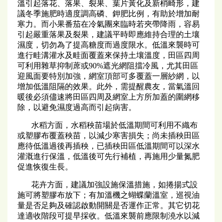
溫引起落花、落果、裂果、葉片黃化及新梢畸形，建
議冬季施肥時適度調高磷、鉀肥比例，有助於增加耐
寒力。而小果番茄在冷氣團來臨時若夾帶降雨，容易
引起嚴重落果及裂果，建議平時即應維持合理的土壤
濕度，切勿為了提高糖度而過度限水。低溫來襲時可
進行畦溝灌水及畦面覆蓋來保持土壤溫度，田區四周
可利用雜草抑制蓆或90%遮光網阻擋冷風，尤其田區
迎風面要特別加強，網室頂部可多覆蓋一層紗網，以
增加低溫阻隔的效果。此外，需提醒農友，當氣溫回
暖後必須儘速將田區四周及網室上方所加蓋的圍網移
除，以避免濕度過高而引起病害。
水稻方面，水稻秧苗場於低溫期間可利用不織布
或塑膠布覆蓋秧苗，以減少寒害損失；尚未插秧田區
應待低溫過後再插秧，已插秧田區低溫期間可以深水
灌溉進行保溫，低溫後可先行補植，再施用少量氮肥
促進恢復生長。
花卉方面，建議加強設施保溫措施，如捲揚式設
施可將塑膠布放下；有加溫機之蝴蝶蘭溫室，巡視油
量是否足夠及確認啟動開關是否運作正常。其它切花
達適收階段可提早採收。低溫來襲前應限制澆水以減