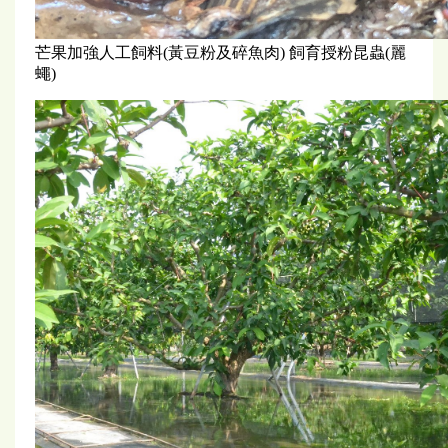
芒果加強人工飼料(黃豆粉及碎魚肉) 飼育授粉昆蟲(麗
蠅)