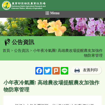
網頁置頂
:::
跳
Menu
到
主
要
內
容
公告資訊
區
:::
塊
首頁
>
公告資訊
> 小年夜冷氣團! 高雄農改場提醒農友加強作
物防寒管理
Facebook
Twitter
Plurk
Line
友善列印
小年夜冷氣團! 高雄農改場提醒農友加強作
物防寒管理