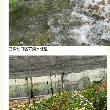
已插秧田區可灌水保溫