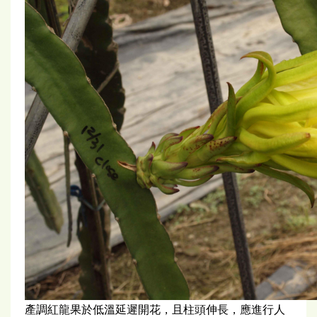
產調紅龍果於低溫延遲開花，且柱頭伸長，應進行人