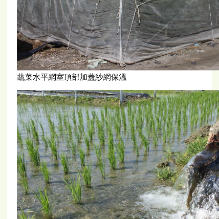
蔬菜水平網室頂部加蓋紗網保溫