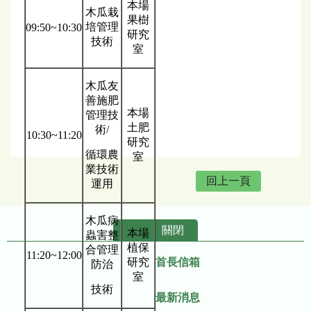
本場
木瓜栽
果樹
培管理
09:50~10:30
研究
技術
室
木瓜友
善施肥
本場
管理技
土肥
術/
10:30~11:20
研究
循環農
室
業技術
回上一頁
運用
木瓜病
關閉
本場
蟲害整
植保
:::
合管理
11:20~12:00
研究
首長信箱
防治
室
技術
最新消息