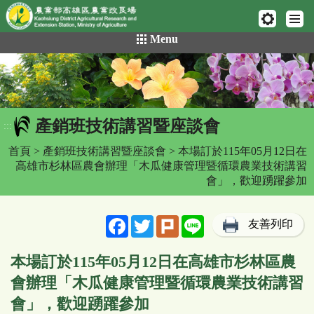
網頁置頂
:::
跳
Menu
到
主
要
內
容
產銷班技術講習暨座談會
區
:::
塊
首頁
>
產銷班技術講習暨座談會
> 本場訂於115年05月12日在
高雄市杉林區農會辦理「木瓜健康管理暨循環農業技術講習
會」，歡迎踴躍參加
Facebook
Twitter
Plurk
Line
友善列印
本場訂於115年05月12日在高雄市杉林區農
會辦理「木瓜健康管理暨循環農業技術講習
會」，歡迎踴躍參加