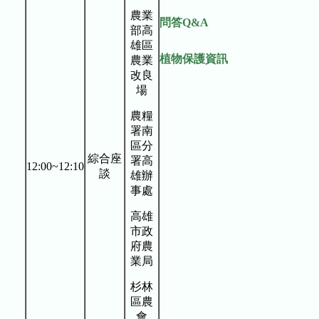
農業
問答Q&A
部高
雄區
植物保護資訊
農業
改良
場
農糧
署南
區分
綜合座
署高
12:00~12:10
談
雄辦
事處
高雄
市政
府農
業局
杉林
區農
會