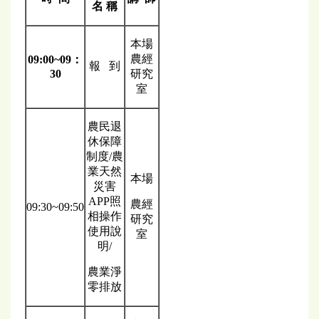
名 稱
本場
農經
09:00~09
：
報 到
30
研究
室
農民退
休保障
制度/農
業天然
本場
災害
APP照
農經
09:30~09:50
相操作
研究
使用說
室
明/
農業淨
零排放