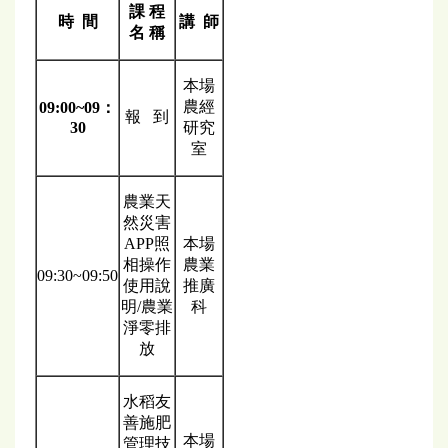
課 程
時 間
講 師
名 稱
本場
農經
09:00~09
：
報 到
30
研究
室
農業天
然災害
APP照
本場
相操作
農業
09:30~09:50
使用說
推廣
明/農業
科
淨零排
放
水稻友
善施肥
本場
管理技