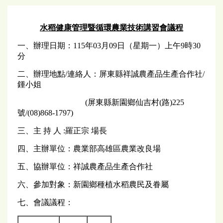
水稻健康管理暨循環農業技術講習會議程
一、辦理日期：115年03月09日（星期一）上午9時30
分
二、辦理地點/連絡人：屏東縣祥誠農產品生產合作社/
鍾小姐
(屏東縣新園鄉仙吉村(路)225
號/(08)868-1797)
三、主 持 人 :羅正宗 場長
四、主辦單位：農業部高雄區農業改良場
五、協辦單位：祥誠農產品生產合作社
六、參加對象：新園鄉種植水稻農民及眷屬
七、會議議程：