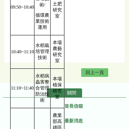
土肥
術/
09:50~10:40
研究
循環農
室
業技術
運用
本場
水稻栽
農藝
培管理
10:40~11:10
研究
技術
室
回上一頁
水稻病
本場
蟲害整
植保
11:10~11:40
合管理
研究
關閉
防治技
室
術
:::
首長信箱
農業
最新消息
部高
雄區