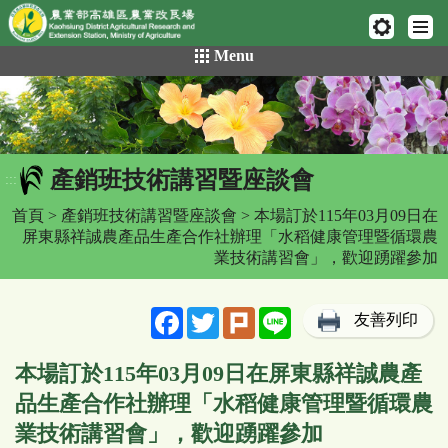
網頁置頂
:::
跳
Menu
到
主
要
內
容
產銷班技術講習暨座談會
區
:::
塊
首頁
>
產銷班技術講習暨座談會
> 本場訂於115年03月09日在
屏東縣祥誠農產品生產合作社辦理「水稻健康管理暨循環農
業技術講習會」，歡迎踴躍參加
Facebook
Twitter
Plurk
Line
友善列印
本場訂於115年03月09日在屏東縣祥誠農產
品生產合作社辦理「水稻健康管理暨循環農
業技術講習會」，歡迎踴躍參加