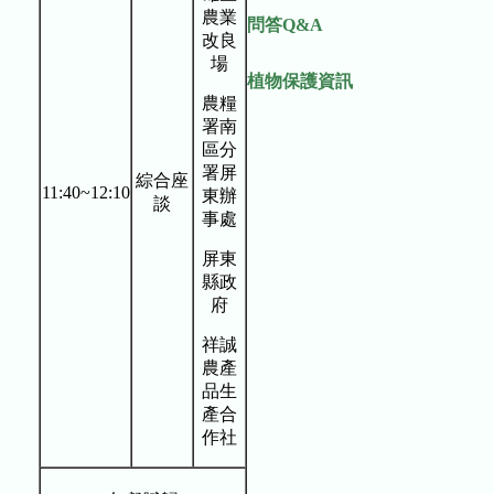
農業
問答Q&A
改良
場
植物保護資訊
農糧
署南
區分
署屏
綜合座
11:40~12:10
東辦
談
事處
屏東
縣政
府
祥誠
農產
品生
產合
作社