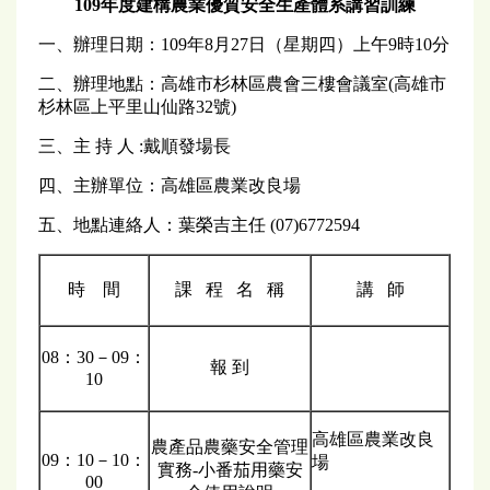
109
年度建構農業優質安全生產體系講習訓練
一、辦理日期：109年8月27日（星期四）上午9時10分
二、辦理地點：高雄市杉林區農會三樓會議室(高雄市
杉林區上平里山仙路32號)
三、主 持 人 :戴順發場長
四、主辦單位：高雄區農業改良場
五、地點連絡人：葉榮吉主任 (07)6772594
時 間
課 程 名 稱
講 師
08：30－09：
報 到
10
高雄區農業改良
農產品農藥安全管理
09：10－10：
場
實務-小番茄用藥安
00