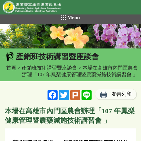
網頁置頂
:::
跳
Menu
到
主
要
內
容
產銷班技術講習暨座談會
區
:::
塊
首頁
>
產銷班技術講習暨座談會
> 本場在高雄市內門區農會
辦理「107 年鳳梨健康管理暨農藥減施技術講習會 」
Facebook
Twitter
Plurk
Line
友善列印
本場在高雄市內門區農會辦理「107 年鳳梨
健康管理暨農藥減施技術講習會 」