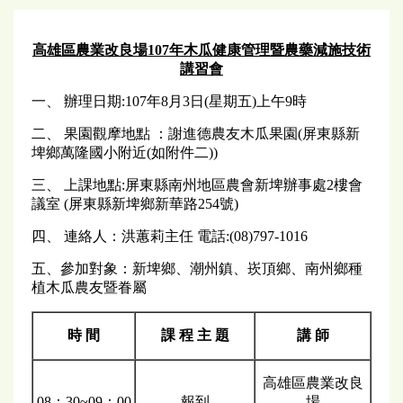
高雄區農業改良場107年木瓜健康管理暨農藥減施技術
講習會
一、 辦理日期:107年8月3日(星期五)上午9時
二、 果園觀摩地點 ：謝進德農友木瓜果園(屏東縣新
埤鄉萬隆國小附近(如附件二))
三、 上課地點:屏東縣南州地區農會新埤辦事處2樓會
議室 (屏東縣新埤鄉新華路254號)
四、 連絡人：洪蕙莉主任 電話:(08)797-1016
五、參加對象：新埤鄉、潮州鎮、崁頂鄉、南州鄉種
植木瓜農友暨眷屬
時 間
課 程 主 題
講 師
高雄區農業改良
08：30~09：00
報到
場