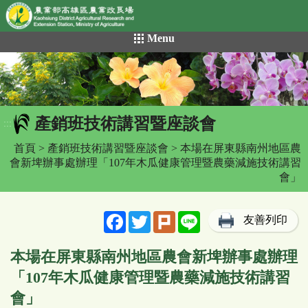
網頁置頂
:::
跳
Menu
到
主
要
內
容
產銷班技術講習暨座談會
區
:::
塊
首頁
>
產銷班技術講習暨座談會
> 本場在屏東縣南州地區農
會新埤辦事處辦理「107年木瓜健康管理暨農藥減施技術講習
會」
Facebook
Twitter
Plurk
Line
友善列印
本場在屏東縣南州地區農會新埤辦事處辦理
「107年木瓜健康管理暨農藥減施技術講習
會」