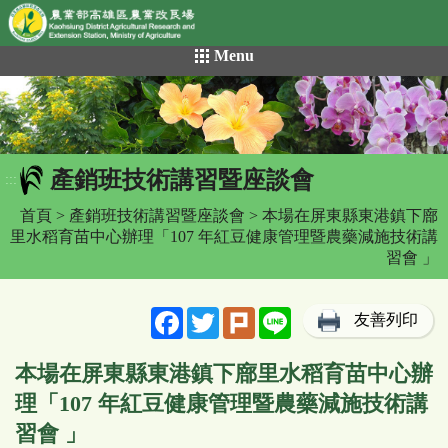
網頁置頂
:::
跳
Menu
到
主
要
內
容
產銷班技術講習暨座談會
區
:::
塊
首頁
>
產銷班技術講習暨座談會
> 本場在屏東縣東港鎮下廍
里水稻育苗中心辦理「107 年紅豆健康管理暨農藥減施技術講
習會 」
Facebook
Twitter
Plurk
Line
友善列印
本場在屏東縣東港鎮下廍里水稻育苗中心辦
理「107 年紅豆健康管理暨農藥減施技術講
習會 」