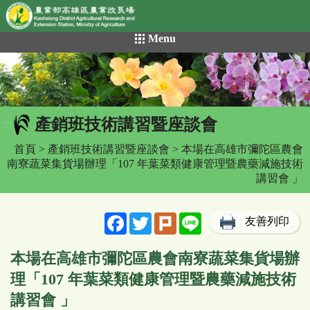
網頁置頂
:::
跳
Menu
到
主
要
內
容
產銷班技術講習暨座談會
區
:::
塊
首頁
>
產銷班技術講習暨座談會
> 本場在高雄市彌陀區農會
南寮蔬菜集貨場辦理「107 年葉菜類健康管理暨農藥減施技術
講習會 」
Facebook
Twitter
Plurk
Line
友善列印
本場在高雄市彌陀區農會南寮蔬菜集貨場辦
理「107 年葉菜類健康管理暨農藥減施技術
講習會 」