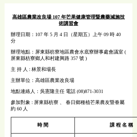
高雄區農業改良場 107 年芒果健康管理暨農藥減施技
術講習會
辦理日期：107 年 5 月 4 日（星期五）上午 09 時 40
分
辦理地點：屏東縣枋寮地區農會水底寮辦事處會議室 (
屏東縣枋寮鄉人和村建興路 357 號 )
主 持 人 : 林景和場長
主辦單位：高雄區農業改良場
地點連絡人：吳憲隆主任 電話 (08)871-3031
參加對象 : 屏東縣枋寮 、 春日鄉種植芒果農友暨眷屬
約 60 人
時 間
課 程 名 稱