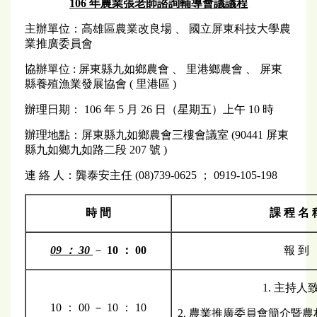
106
年農業張老師諮詢輔導會議議程
主辦單位：高雄區農業改良場 、 國立屏東科技大學農
業推廣委員會
協辦單位 : 屏東縣九如鄉農會 、 里港鄉農會 、 屏東
縣養殖漁業發展協會 ( 里港區 )
辦理日期： 106 年 5 月 26 日（星期五）上午 10 時
辦理地點：屏東縣九如鄉農會三樓會議室 (90441 屏東
縣九如鄉九如路二段 207 號 )
連 絡 人：龔泰安主任 (08)739-0625 ； 0919-105-198
時 間
課 程 名 
09
： 30
－
10 ： 00
報 到
1. 主持人
10 ： 00 － 10 ： 10
2. 農業推廣委員會簡介暨