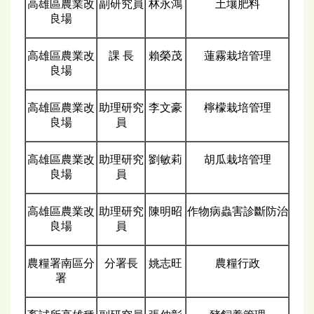
高雄區農業改
副研究員
林永鴻
土壤肥料
良場
高雄區農業改
課 長
賴榮茂
蓮霧栽培管理
良場
高雄區農業改
助理研究
李文豪
檸檬栽培管理
良場
員
高雄區農業改
助理研究
劉敏莉
胡瓜栽培管理
良場
員
高雄區農業改
助理研究
陳明昭
作物病蟲害診斷防治
良場
員
農糧署南區分
分署長
姚志旺
農糧行政
署