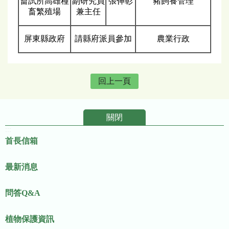
畜試所高雄種
副研究員
張伸彰
豬飼養管理
畜繁殖場
兼主任
屏東縣政府
請縣府派員參加
農業行政
回上一頁
關閉
:::
首長信箱
最新消息
問答Q&A
植物保護資訊