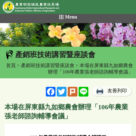
網頁置頂
:::
跳
Menu
到
主
要
內
容
產銷班技術講習暨座談會
區
:::
塊
首頁
>
產銷班技術講習暨座談會
> 本場在屏東縣九如鄉農會
辦理「106年農業張老師諮詢輔導會議」
Facebook
Twitter
Plurk
Line
友善列印
本場在屏東縣九如鄉農會辦理「106年農業
張老師諮詢輔導會議」