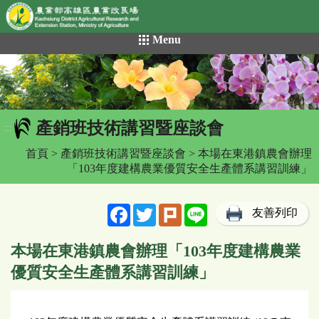
網頁置頂
:::
跳
Menu
到
主
要
內
容
產銷班技術講習暨座談會
區
:::
塊
首頁
>
產銷班技術講習暨座談會
> 本場在東港鎮農會辦理
「103年度建構農業優質安全生產體系講習訓練」
Facebook
Twitter
Plurk
Line
友善列印
本場在東港鎮農會辦理「103年度建構農業
優質安全生產體系講習訓練」