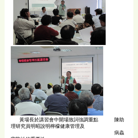
黃場長於講習會中開場致詞強調重點 陳助
理研究員明昭說明檸檬健康管理及
病蟲