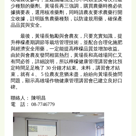
少種類的藥劑。黃場長再三強調，購買農藥時務必依
據摘要表，選用核准藥劑，同時請農友要求農藥行開
立收據，註明販售農藥種類，以防違規用藥，確保產
品品質與安全。
最後，黃場長勉勵與會農友，只要充實知識，提
升檸檬產期調節等栽培管理技術，並配合合理化施肥
與經濟安全用藥，一定能提高檸檬品質並增加收益。
由於與會農友發問相當熱烈，黃場長和高雄場同仁又
有問必答，詳細說明，所以檸檬健康管理講習會比預
定時間足足晚了 30 分鐘才結束。未料，講習會才結
束，就有 4 、 5 位農友意猶未盡，紛紛向黃場長搶問
問題，顯示高雄場作物健康管理講習會已建立良好口
碑。
聯絡人： 陳明昌
電 話： 08-7746779