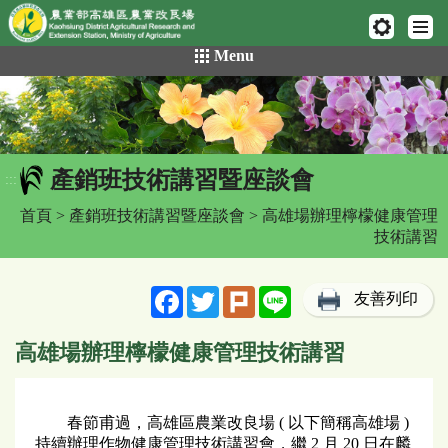
網頁置頂
:::
跳
Menu
到
主
要
內
容
產銷班技術講習暨座談會
區
:::
塊
首頁
>
產銷班技術講習暨座談會
> 高雄場辦理檸檬健康管理
技術講習
Facebook
Twitter
Plurk
Line
友善列印
高雄場辦理檸檬健康管理技術講習
春節甫過，高雄區農業改良場 ( 以下簡稱高雄場 )
持續辦理作物健康管理技術講習會，繼 2 月 20 日在麟