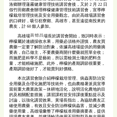
洛鄉辦理蓮霧健康管理技術講習會後，又於 2 月 22 日
假竹田鄉農會辦理檸檬健康管理技術講習會，宣導檸
檬栽培管理技術及安全用藥觀念。由於高雄場講習會
的口碑好，吸引枋寮鄉、高雄市，甚至遠從南投來的
農友，計 60 餘人參加。
高雄場
場長於講習會開始，致詞時表示：
檸檬屬於連續採收水果，用藥必須格外謹慎，農友買
農藥一定要了解防治對象，依據高雄場提供的用藥摘
要表，自己做主，不要農藥商開什麼藥就照單全收；
而施肥是科學不是藝術，所以需檢測土壤的肥料含
量，才能精確施肥。此外，檸檬的產期調節很重要，
產期調節做好了，才能賣到好價格。
本次講習會除介紹檸檬栽培管理、病蟲害防治安
全用藥及合理化施肥等技術外，也由農糧暑派員宣導
當前重大農業政策～休耕地活化，說明活化農地的目
的及相關配套措施，講習課程並安排課後重點提示及
討論，以強化講習效果。黃場長指出，為協助農友正
確使用農藥，有效且安全防治檸檬病蟲害，並減少農
藥使用量，高雄場彙整了檸檬核准用藥摘要表，提供
現場農友參考，並建議輪流使用不同類型及每次用最