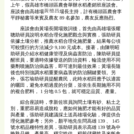
上午，假高雄市橋頭區農會舉辦水稻產銷班座談會。
座談會由高雄場
場長主持，計有橋頭區農會李
平靜秘書等來賓及農友 89 名參加，農友反應熱烈。
座談會由黃場長開場致詞後，首先由高雄場張耀
聰助研員說明水稻合理化施肥觀念與實務，張助研員
依據土壤分析，推薦水稻合理化施肥量，結果每公頃
可較慣行的方法減少 9,100 元成本。接著，由陳明昭
助研員介紹水稻健康管理及病蟲害防治，陳助研員提
醒班員，要適時依據發送的防治資料，輪流使用不同
藥劑噴施防治病蟲害，即可達到最佳效果；黃場長隨
後也特別強調水稻重要病蟲害的防治關鍵要領。另
外，張芯瑜助研員提醒農民，此時水稻田應予以適當
的曬田，避免水稻過度的分蘖，並依生長期施用不同
的複合肥料， 1 分地 0.5 包，就可穩定品質、產量。
綜合座談時，李新佐班員詢問土壤有砂、粘土之
別，重肥容易造成脫粒，應如何施肥才能有好的品質
與產量，張助研員建議採土送高雄場化驗，俾提供合
理化施肥參考；另外，顏平地先生問高雄 139 、 145
號水稻品種特性差異，張助研員表示高雄 139 號為中
晚熟品種，產量高、穩定性佳，稻穀儲藏性及米飯食