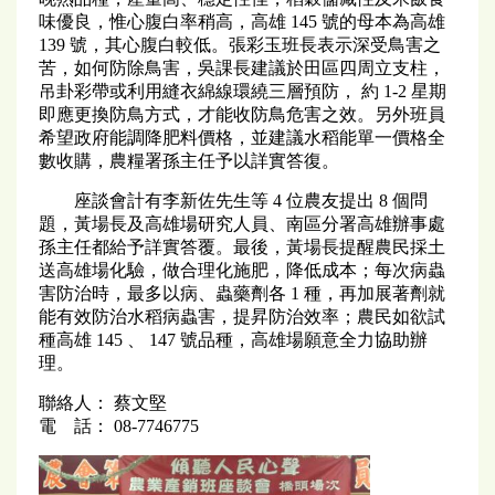
味優良，惟心腹白率稍高，高雄 145 號的母本為高雄
139 號，其心腹白較低。張彩玉班長表示深受鳥害之
苦，如何防除鳥害，吳課長建議於田區四周立支柱，
吊卦彩帶或利用縫衣綿線環繞三層預防， 約 1-2 星期
即應更換防鳥方式，才能收防鳥危害之效。另外班員
希望政府能調降肥料價格，並建議水稻能單一價格全
數收購，農糧署孫主任予以詳實答復。
座談會計有李新佐先生等 4 位農友提出 8 個問
題，黃場長及高雄場研究人員、南區分署高雄辦事處
孫主任都給予詳實答覆。最後，黃場長提醒農民採土
送高雄場化驗，做合理化施肥，降低成本；每次病蟲
害防治時，最多以病、蟲藥劑各 1 種，再加展著劑就
能有效防治水稻病蟲害，提昇防治效率；農民如欲試
種高雄 145 、 147 號品種，高雄場願意全力協助辦
理。
聯絡人： 蔡文堅
電 話： 08-7746775