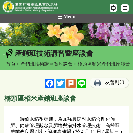
網頁置頂
:::
跳
Menu
到
主
要
內
容
產銷班技術講習暨座談會
區
:::
塊
首頁
>
產銷班技術講習暨座談會
> 橋頭區稻米產銷班座談會
Facebook
Twitter
Plurk
Line
友善列印
橋頭區稻米產銷班座談會
時值水稻孕穗期，為加強農民對水稻合理化施
肥、健康管理觀念及肥培與灌排水管理技術，高雄區
農業改良場 ( 以下簡稱高雄場 ) 於 4 月 11 日 ( 星期三 )