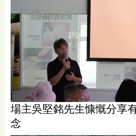
場主吳堅銘先生慷慨分享
念