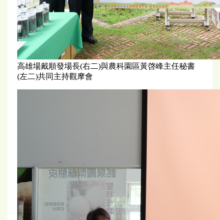
高雄場戴順發場長(右二)與農科園區黃啓峰主任秘書
(左二)共同主持觀摩會