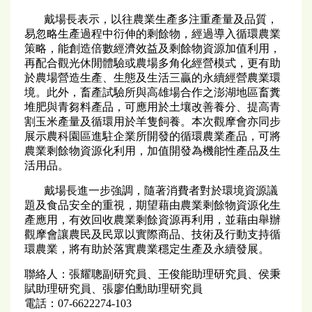
戴場長表示，以往農業生產多注重產量及品質，
易忽略生產過程中衍伸的剩餘物，經過導入循環農業
策略，能創造倍數經濟效益及剩餘物資源加值利用，
再配合觀光休閒體驗或農場多角化經營模式，更有助
於農場營造生產、生態及生活三贏的永續經營農業環
境。此外，畜產試驗所與高雄場合作之澎湖地區畜糞
堆肥與青芻料產品，可應用於土壤改善養分、提高青
割玉米產量及循環用於羊隻飼養。本次觀摩會亦同步
展示農科園區進駐企業所開發的循環農業產品，可將
農業剩餘物資源化利用，加值開發為機能性產品及生
活用品。
戴場長進一步強調，隨著消費者對於環境資源議
題及食品安全的重視，期望藉由農業剩餘物資源化生
產應用，有效回收農業剩餘資源再利用，並藉由舉辦
觀摩會讓農民及民眾以實際商品、技術及行動支持循
環農業，將有助於落實農業穩定生產及永續發展。
聯絡人：張耀聰副研究員、王俊能助理研究員、侯秉
賦助理研究員、張廖伯勳助理研究員
電話：07-6622274-103