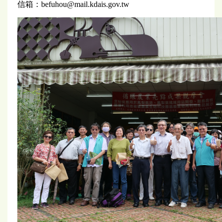
信箱：befuhou@mail.kdais.gov.tw