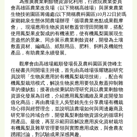
為推廣農業剩餘物資源化利用，行政院農業委員
會高雄區農業改良場（以下簡稱高雄場）與屏東農業
生物技術園區籌備處(以下簡稱農科園區)10月22日於瑪
家鄉銘泉生態休閒農場辦理「循環農業亮點成果觀摩
會」。現場應用生物炭資材敷蓋管理田間雜草，搭配
使用鳳梨果皮製成的有機液肥，使有機鳳梨園展現生
意盎然的景象。同步展示農業剩餘資材，開發為土壤
敷蓋資材、編織品、紙類用品、肥料、飼料及機能性
產品，有助農業永續發展。
觀摩會由高雄場戴順發場長及農科園區黃啓峰主
任秘書共同開場主持後，首先由高雄場張耀聰副研究
員說明「生物炭應用於有機鳳梨栽培技術」，配合有
機鳳梨栽培模式，解說生物炭應用要領及敷蓋抑制雜
草的優缺點；接著由侯秉賦助理研究員以農業剩餘物
資源化發展為目標，介紹應用鳳梨纖維及果皮開發加
值化商品；再由農場主人吳堅銘先生分享農場有機栽
培心得與經營理念，並說明該農場如何與周邊廠商及
研究單位跨域合作，開發鳳梨剩餘物資源化的循環利
用產品。最後，再至示範田區解說應用炭化資材栽培
有機鳳梨及雜草管理要領與實際應用成效，與會農友
踴躍討論，對試驗成果深感興趣。