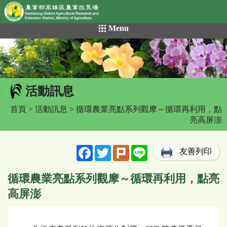
網頁置頂
:::
跳
Menu
到
主
要
內
容
活動訊息
區
:::
塊
首頁
>
活動訊息
> 循環農業亮點系列觀摩～循環再利用，點
亮高屏澎
Facebook
Twitter
Plurk
Line
友善列印
循環農業亮點系列觀摩～循環再利用，點亮
高屏澎