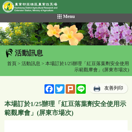
網頁置頂
:::
跳
Menu
到
主
要
內
容
活動訊息
區
:::
塊
首頁
>
活動訊息
> 本場訂於1/25辦理「紅豆落葉劑安全使用
示範觀摩會」(屏東市場次)
Facebook
Twitter
Plurk
Line
友善列印
本場訂於1/25辦理「紅豆落葉劑安全使用示
範觀摩會」(屏東市場次)