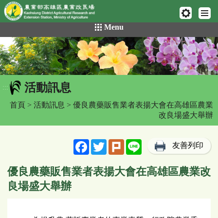
網頁置頂
:::
跳
Menu
到
主
要
內
容
活動訊息
區
:::
塊
首頁
>
活動訊息
> 優良農藥販售業者表揚大會在高雄區農業
改良場盛大舉辦
Facebook
Twitter
Plurk
Line
友善列印
優良農藥販售業者表揚大會在高雄區農業改
良場盛大舉辦