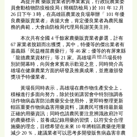
為提升農 藥販賣業者的專業素質，行政院農業委
員會動植物防疫檢疫局 ( 簡稱防檢局 ) 於 101 年 12 月
26 日下午 3 時，在高雄區農業改良場舉辦「 101 年優
良農藥販賣業者」表揚大會，肯定優良業者為農民服
務的典範，大會由防檢局代理局長謝芙美主持。
本次共有全國 4 千餘家農藥販賣業者參選，計有
67 家業者脫穎而出獲獎，其中，特優等的傑出業者有
嘉義縣「民益種苗農藥行」等 46 家；優等的有屏東縣
「龍德農業資材行」等 21 家。高雄場
場長特
別於開幕時，向與會來賓表示歡迎之意，同時簡介高
雄場在健康農業方面的研發及推廣成果，並應邀頒發
獎項予特優業者。
黃場長同時表示，高雄場在農作物生產安全上，
積極進行多面向努力，除於技術講習會中特別強調各
項作物病蟲害防治農藥安全使用外，更即時整理更新
轄區重要作物病蟲害用藥資料，讓農民可獲得最新最
正確的用藥資訊；同時也請農民要注意辨識政府許可
的農藥標示，並養成記錄用藥的習慣，以符安全合理
施藥的理念，目標希望在未來 10 年將轄區農藥使用量
減少 20 ％，建議業者可以思考多開發販售病蟲害非農