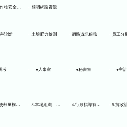
物安全用藥資訊
相關網路資源
害診斷
土壤肥力檢測
網路資訊服務
員工分
研考
●人事室
●秘書室
●主計
而訂頒之解釋性規定及裁量基準
3.本場組織、職掌及聯絡資訊
4.行政指導有關文書
5.施政計畫、業務