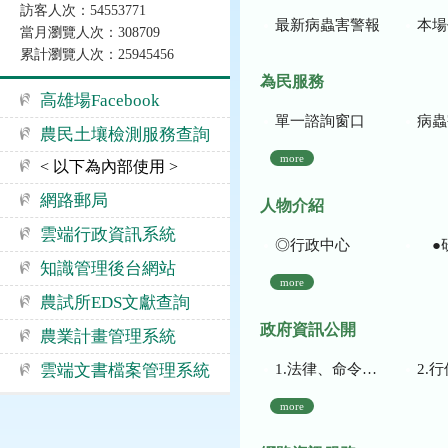
訪客人次：54553771
最新病蟲害警報
本場作
當月瀏覽人次：308709
累計瀏覽人次：25945456
為民服務
高雄場Facebook
單一諮詢窗口
病蟲
農民土壤檢測服務查詢
more
< 以下為內部使用 >
網路郵局
人物介紹
雲端行政資訊系統
◎行政中心
●
知識管理後台網站
more
農試所EDS文獻查詢
政府資訊公開
農業計畫管理系統
1.法律、命令、法規命令
2.行使裁量權
雲端文書檔案管理系統
more