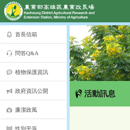
網頁置頂
:::
跳
到
首長信箱
主
要
內
問答Q&A
容
區
塊
植物保護資訊
政府資訊公開
:::
活動訊息
廉潔政風
性別平等