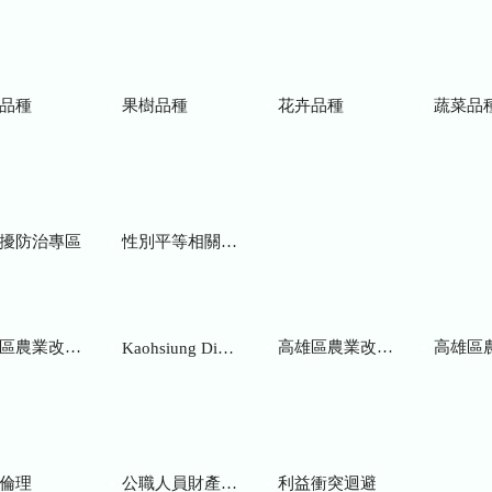
品種
果樹品種
花卉品種
蔬菜品
擾防治專區
性別平等相關網站
業改良場研究彙報
高雄區農業改良場年報
高雄區
Kaohsiung District Agricultural Research and Extension Station
倫理
公職人員財產申報
利益衝突迴避