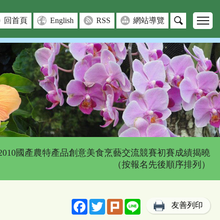
回首頁
English
RSS
網站導覽
 2010國產農特產品創意美食烹藝交流競賽初賽成績揭曉
（按報名先後順序排列）
Facebook
Twitter
Plurk
Line
友善列印